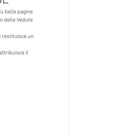
SE
ù belle pagine 
lo delle Vedute 
 restituisce un 
ttribuisce il 