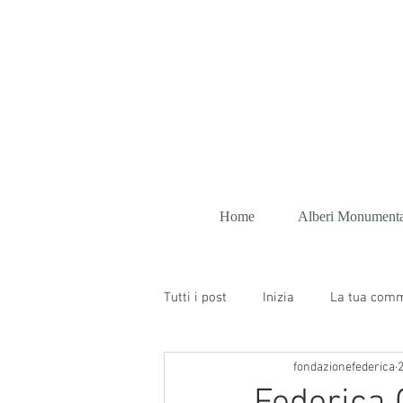
FONDAZ
Home
Alberi Monumenta
Tutti i post
Inizia
La tua com
fondazionefederica
2