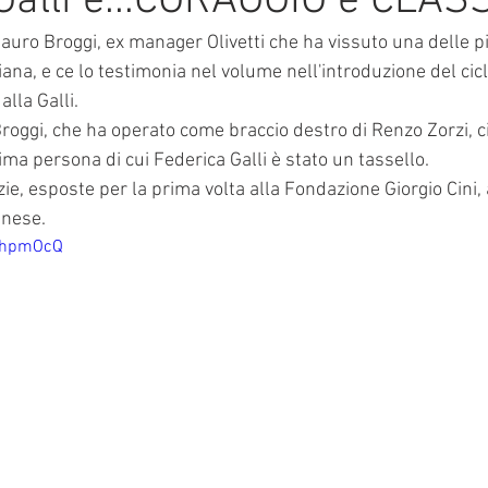
Galli è...CORAGGIO e CLAS
auro Broggi, ex manager Olivetti che ha vissuto una delle pi
liana, e ce lo testimonia nel volume nell'introduzione del cic
alla Galli.
oggi, che ha operato come braccio destro di Renzo Zorzi, ci
ima persona di cui Federica Galli è stato un tassello. 
ie, esposte per la prima volta alla Fondazione Giorgio Cini, a
anese. 
_7hpmOcQ