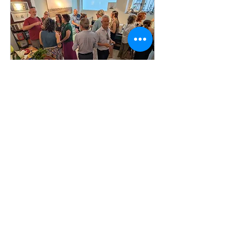
Serrone della Villa Reale dal
titolo L'incanto dello sguardo,
ultima significativa
retrospettiva con Federica...
29 giu 2026
∙
1
min
Tre finestre • Una mostra
memorabile
Nonostante un pomeriggio
torrido di giugno, una Milano
deserta che "neanche ad
agosto", l'inaugurazione della
mostraTre Finestre è stato
un vero successo e le
incisioni dei nostri corsisti