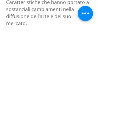
Caratteristiche che hanno portato a
sostanziali cambiamenti nella
diffusione dell’arte e del suo
mercato.
Artisti quali Goya, Toulouse-Lautrec,
Daumier, Redon, Mirò, Chagall,
Picasso….si sono rivolti alla nuova
tecnica per esplorare le possibilità di
un’espressione speciale e hanno
realizzato moltissime opere. Grafiche
che hanno ampliato l’interesse verso
l’arte da parte di un pubblico sempre
più ampio, rendendolo accessibile a
una fascia della popolazione davvero
significativa.
Tirature firmate e numerate
L’eccessiva immissione di opere nel
mercato e ha quindi spinto gli