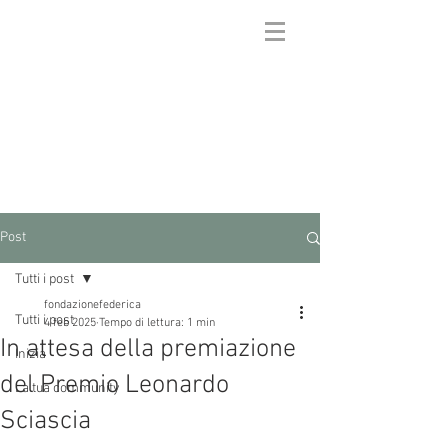
FONDAZIONE
FEDERICA GALLI
Post
Tutti i post
fondazionefederica
Tutti i post
4 feb 2025
Tempo di lettura: 1 min
In attesa della premiazione
Inizia
del Premio Leonardo
La tua community
Sciascia