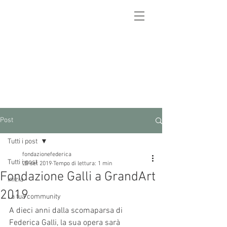
FONDAZIONE
FEDERICA GALLI
Post
Tutti i post
fondazionefederica
Tutti i post
25 set 2019
Tempo di lettura: 1 min
Fondazione Galli a GrandArt
Inizia
2019
La tua community
A dieci anni dalla scomaparsa di 
Federica Galli, la sua opera sarà 