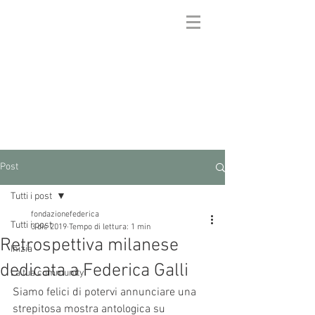
FONDAZIONE
FEDERICA GALLI
Post
Tutti i post
fondazionefederica
Tutti i post
3 dic 2019
Tempo di lettura: 1 min
Retrospettiva milanese
Inizia
dedicata a Federica Galli
La tua community
Siamo felici di potervi annunciare una 
strepitosa mostra antologica su 