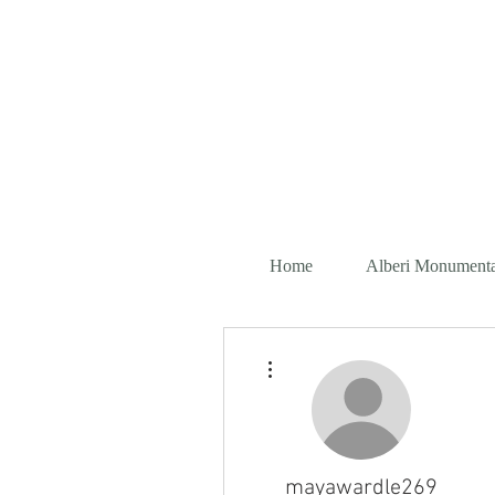
FONDAZ
Home
Alberi Monumenta
Altre azioni
mayawardle269