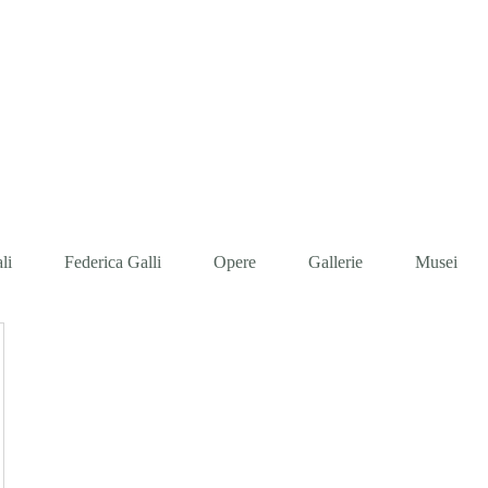
IONE FEDERICA 
li
Federica Galli
Opere
Gallerie
Musei