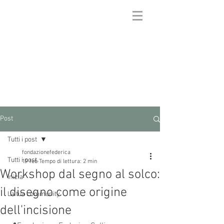
FONDAZIONE
FEDERICA GALLI
Post
Tutti i post
fondazionefederica
Tutti i post
19 feb
Tempo di lettura: 2 min
Workshop dal segno al solco:
Inizia
il disegno come origine
La tua community
dell'incisione